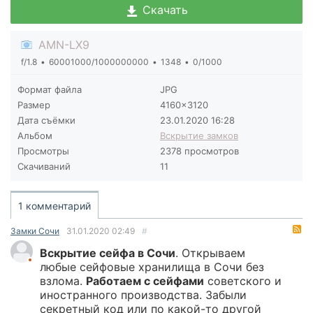
Скачать
AMN-LX9
f/1.8
60001000/1000000000
1348
0/1000
Формат файла
JPG
Размер
4160×3120
Дата съёмки
23.01.2020
16:28
Альбом
Вскрытие замков
Просмотры
2378 просмотров
Скачиваний
11
1 комментарий
R
Замки Сочи
31.01.2020
02:49
#
Вскрытие сейфа в Сочи
. Открываем
любые сейфовые хранилища в Сочи без
взлома.
Работаем с сейфами
советского и
иностранного производства. Забыли
секретный код или по какой-то другой