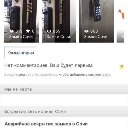
819
0
869
868
Замки Сочи
Замки Сочи
Замки Сочи
Soc
0
0
0
0
0
Комментарии
Нет комментариев. Ваш будет первым!
R
Войдите
или
зарегистрируйтесь
чтобы добавлять комментарии
Мы на карте
Вскрытие автомобиля Сочи
Аварийное вскрытие замков в Сочи